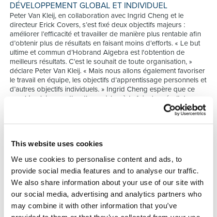
DÉVELOPPEMENT GLOBAL ET INDIVIDUEL
Peter Van Kleij, en collaboration avec Ingrid Cheng et le
directeur Erick Covers, s’est fixé deux objectifs majeurs :
améliorer l’efficacité et travailler de manière plus rentable afin
d’obtenir plus de résultats en faisant moins d’efforts. « Le but
ultime et commun d’Hobrand Algebra est l'obtention de
meilleurs résultats. C’est le souhait de toute organisation, »
déclare Peter Van Kleij. « Mais nous allons également favoriser
le travail en équipe, les objectifs d’apprentissage personnels et
d’autres objectifs individuels. » Ingrid Cheng espère que ce
coaching lui permettra d’enregistrer à la fois des résultats
collectifs et individuels : « Nous voulons accroître
l’engagement, améliorer la collaboration mais également miser
sur l’épanouissement personnel. Ceci, bien entendu,
conformément à la mission et à la vision d’Hobrand Algebra. »
This website uses cookies
APPROCHE ÉVOLUTIONNAIRE
We use cookies to personalise content and ads, to
Le coaching se distinguera par une approche évolutionnaire. «
provide social media features and to analyse our traffic.
De cette manière, il est possible de démarrer avec un petit
groupe, la direction. Ils pourront ensuite graduellement
We also share information about your use of our site with
impliquer leurs collaborateurs dans ce processus. Les
our social media, advertising and analytics partners who
managers doivent désormais endosser un rôle d’exemple, »
may combine it with other information that you’ve
explique Peter. Il démarre son coaching par des entretiens