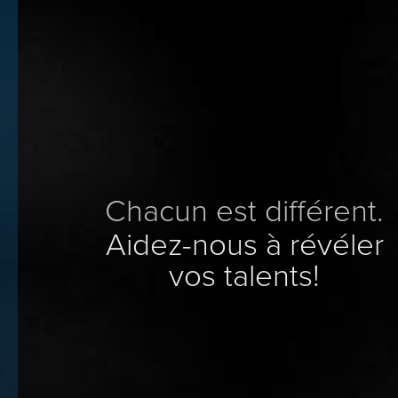
Chaque personne est
Chacun est différent.
What makes us
le point de départ
special
Aidez-nous à révéler
Cap sur la qualité.
vos talents!
Is you.