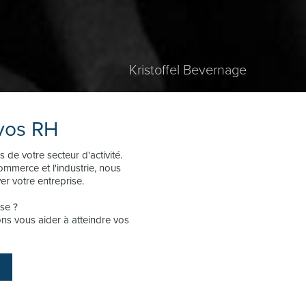
Kristoffel Bevernage
Nahema Ahankour
Steffi Verhoeven
 vos RH
de votre secteur d'activité.
ommerce et l'industrie, nous
er votre entreprise.
ise ?
s vous aider à atteindre vos