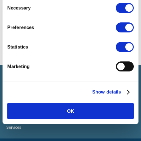
Consent
Necessary
Selection
Preferences
Statistics
Marketing
Select rapproche les talents et l’employeur. Outre le
recrutement de talents, nous vous proposons un package
complet de services RH
Show details
SELECT HR
À propos de Select
OK
Contact
Secteurs
Services