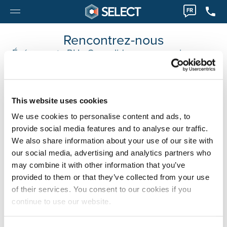
FR
Rencontrez-nous
Événements RH : Consolidez vos connaissances
et développez votre réseau
Vous souhaitez suivre tous les événements RH ?
Abonnez-
vous au bulletin d'information de Select.
This website uses cookies
RESTEZ INFORMÉ(E) DE NOS ÉVÉNEMENTS ET
We use cookies to personalise content and ads, to
MESSAGES D’INFORMATION
provide social media features and to analyse our traffic.
We also share information about your use of our site with
our social media, advertising and analytics partners who
may combine it with other information that you’ve
provided to them or that they’ve collected from your use
of their services. You consent to our cookies if you
continue to use our website.