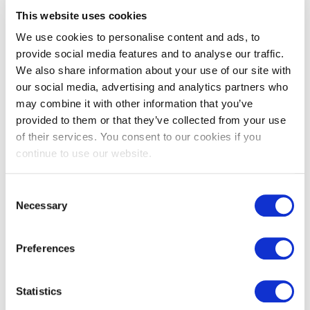
J'appelle régulièrement Esther à l'agence d'Anvers pour une
This website uses cookies
mise à jour. Notre communication est très ouverte et
transparente, et ce des deux côtés. Un CV présente des
We use cookies to personalise content and ads, to
lacunes ? Je peux immédiatement me renseigner. Et à l'inverse,
provide social media features and to analyse our traffic.
nous communiquons aussi nos commentaires sur les
candidats. » Cette ouverture est pour Esther un facteur
We also share information about your use of our site with
important. « Si nous recevons des postes vacants de Banque
our social media, advertising and analytics partners who
Van Breda, je peux poser toutes mes questions à Jeroen. De
may combine it with other information that you’ve
cette façon, nous pouvons toujours trouver la correspondance
provided to them or that they’ve collected from your use
parfaite. »
of their services. You consent to our cookies if you
Pourquoi Select est-elle le partenaire par excellence de
continue to use our website.
Banque Van Breda ?
« Les conseillers de Select sont honnêtes et ouverts dans leur
communication et adoptent une approche pragmatique. Ils
Consent
fournissent un travail de qualité et ont l'expertise requise. C'est
Necessary
Selection
pourquoi Select est notre partenaire par excellence. »
Publicatie datum: 3 avril 2018
Preferences
Statistics