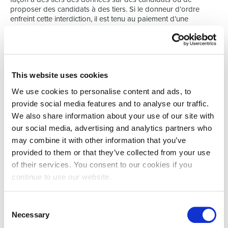
proposer des candidats à des tiers. Si le donneur d’ordre
enfreint cette interdiction, il est tenu au paiement d’une
indemnité forfaitaire égale à 20% du salaire brut du candidat.
Cet article est déjà d’application dès le premier contact entre le
donneur d’ordre et l’employé, même avant le début effectif de
la mission.
This website uses cookies
Cet article est également d’application pour tous les candidats
We use cookies to personalise content and ads, to
qui sont proposés par Select Human Resources.
provide social media features and to analyse our traffic.
Article 9 : Paiement et coûts additionnels
We also share information about your use of our site with
1. Les factures de Select Human Resources sont payables à la
our social media, advertising and analytics partners who
réception, net et sans escompte. En cas de paiement autre
may combine it with other information that you’ve
qu’en espèces, par virement, domiciliation ou chèque, les coûts
provided to them or that they’ve collected from your use
de l’encaissement sont à charge du donneur d’ordre. Faute de
paiement à la réception de la facture, ou à la date d’échéance
of their services. You consent to our cookies if you
convenue, un intérêt de 0,85 % par mois sera dû et de surcroît
continue to use our website.
une indemnité forfaitaire d’un montant de 15 % sur les sommes
dues, avec un minimum de 125 € par facture, ceci de plein
droit et sans mise en demeure préalable. Les traites de Select
Consent
HR n’entraînent aucune novation de créance et n’impliquent
Necessary
Selection
pas une dérogation aux présentes conditions de vente. Le