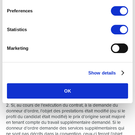
candidat n’est pas autorisé à encaisser les factures.
Preferences
Si le donneur d’ordre ne remplit pas ses obligations légales ou
les conditions contractuelles (c’est-à-dire les conditions
particulières et générales) ainsi qu’en cas de défaut de
Statistics
paiement, toutes les factures de Select HR deviennent
immédiatement exigibles et Select HR a le droit, sans pouvoir
être tenue au paiement de quelque indemnité, de considérer
toutes conventions en cours comme résolues. Le donneur
Marketing
d’ordre garantira Select HR intégralement contre les
éventuelles conséquences négatives que Select HR pourrait
subir de ce fait.
Show details
Toute réclamation concernant les factures doit parvenir à
Select HR dans les huit jours de calendrier à partir de la date
de facture par recommandé motivé. Après ce délai, aucune
OK
réclamation n’est recevable.
2. Si, au cours de l’exécution du contrat, à la demande du
donneur d’ordre, l’objet des prestations était modifié (ou si le
profil du candidat était modifié) le prix d’origine serait majoré
en tenant compte du travail supplémentaire demandé. Si le
donneur d’ordre demande des services supplémentaires qui
ne sont pas décrits dans la convention, ceux-ci feront l’objet