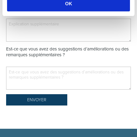
8. Recommanderiez-vous le cabinet à vos amis, famille ou
OK
connaissances?
*
Très bien
Bien
Médiocre
Insuffusant
Est-ce que vous avez des suggestions d’améliorations ou des
remarques supplémentaires ?