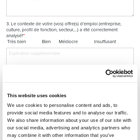
3. Le contexte de votre (vos) offre(s) d’emploi (entreprise,
culture, profil de fonction, secteur,…) a été correctement
analysé?
*
Très bien
Bien
Médiocre
Insuffusant
4. Vous avez été satisfait(e) de la qualité des candidats
proposés (en cas d’assessment ou testing : satisfait€ des
conseils fournis)?
*
This website uses cookies
Très bien
Bien
Médiocre
Insuffusant
We use cookies to personalise content and ads, to
provide social media features and to analyse our traffic.
We also share information about your use of our site with
our social media, advertising and analytics partners who
5. Vous avez été satisfait(e) des accords en matière
may combine it with other information that you’ve
d’honoraires?
*