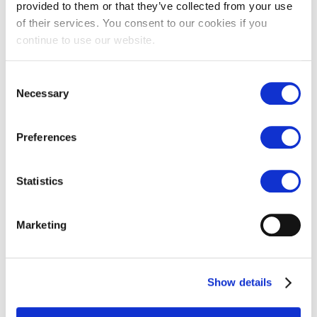
provided to them or that they’ve collected from your use
Très bien
Bien
Médiocre
Insuffusant
of their services. You consent to our cookies if you
continue to use our website.
Consent
Necessary
Selection
6. Vous avez trouvé que la durée d’exécution de la mission
était correcte et conforme aux délais prévus?
*
Très bien
Bien
Médiocre
Insuffusant
Preferences
Statistics
7. Vous avez été satisfait(e) de la régularité et de la qualité du
feed-back?
*
Marketing
Très bien
Bien
Médiocre
Insuffusant
Show details