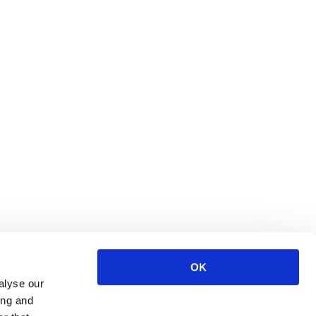
OK
alyse our
ing and