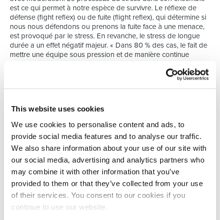
est ce qui permet à notre espèce de survivre. Le réflexe de
défense (fight reflex) ou de fuite (flight reflex), qui détermine si
nous nous défendons ou prenons la fuite face à une menace,
est provoqué par le stress. En revanche, le stress de longue
durée a un effet négatif majeur. « Dans 80 % des cas, le fait de
mettre une équipe sous pression et de manière continue
produit un effet négatif. Cet effet est dévastateur sur le plan
neuropsychologique. Le stress est en fait une réaction primitive
à une menace externe. Dans le monde animal, où les instincts
primitifs prédominent, cette menace externe est par exemple
un prédateur. Dans le monde moderne, ce prédateur se
This website uses cookies
dissimule à l’intérieur, si l’on peut dire, et est bien plus difficile à
combattre. »
We use cookies to personalise content and ads, to
provide social media features and to analyse our traffic.
Select HR organise un grand nombre de séminaires autour de
ce thème, auxquels participent des orateurs comme Serge
We also share information about your use of our site with
Simonet et Michael Portzky. Group S apporte également sa
our social media, advertising and analytics partners who
contribution à cet égard en éclaircissant le cadre légal. Nous
may combine it with other information that you’ve
proposons ainsi un point de vue global sur le sujet au sein
provided to them or that they’ve collected from your use
d’un environnement professionnel. C’est un bon point de
départ pour une gestion, de préférence préventive, mais si
of their services. You consent to our cookies if you
nécessaire curative, du stress et une approche du burn-out au
continue to use our website.
sein de l’entreprise par la suite. L’assistance indispensable à