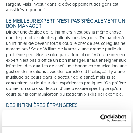
l'argent. Mais investir dans le développement des gens est
aussi très important.'
LE MEILLEUR EXPERT N'EST PAS SPÉCIALEMENT UN
BON MANAGER
Diriger une équipe de 15 infirmiers n'est pas la même chose
que de prendre soin des patients tous les jours. 'Demander à
un infirmier de devenir tout à coup le chef de ses collègues ne
marche pas.' Selon William de Marbaix, une grande partie du
problème peut être résolue par la formation. 'Même le meilleur
expert n'est pas d'office un bon manager. Il faut enseigner aux
infirmiers des qualités de chef : une bonne communication, une
gestion des relations avec des caractère difficiles, ....' Il y a une
multitude de cours dans le secteur de la santé, mais ils se
concentrent surtout sur des expériences pratiques. 'On préfère
donner un cours sur le soin d'une blessure spécifique qu'un
cours sur la communication ou leadership skills par exemple.'
DES INFIRMIÈRES ÉTRANGÈRES
Evidemment, recruter des infirmiers dans le reste d'Europe est
une solution temporaire. Mais c'est une nécessité. 'Les postes
vacants doivent être remplis et s'il n'y a pas assez de candidats
ici, nous les cherchons à l'étranger.' Ce n'est évidemment pas