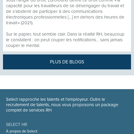
sous l’angle du droit. Eurofound définit ce droit comme « la
capacité pour les travailleurs de se désengager du travail et
de s'abstenir de participer à des communications
électroniques professionnelles […] en dehors des heures de
travail » (2021).
Sur le papier, tout semble clair. Dans la réalité RH, beaucoup
le constatent : on peut couper les notifications… sans jamais
couper le mental.
PLUS DE BLOGS
Select rapproche les talents et l’employeur. Outre le
recrutement de talents, nous vous proposons un package
complet de services RH
SELECT HR
À propos de Select