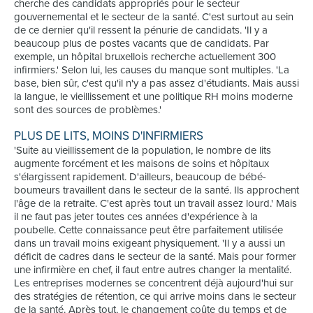
cherche des candidats appropriés pour le secteur
gouvernemental et le secteur de la santé. C'est surtout au sein
de ce dernier qu'il ressent la pénurie de candidats. 'Il y a
beaucoup plus de postes vacants que de candidats. Par
exemple, un hôpital bruxellois recherche actuellement 300
infirmiers.' Selon lui, les causes du manque sont multiples. 'La
base, bien sûr, c'est qu'il n'y a pas assez d'étudiants. Mais aussi
la langue, le vieillissement et une politique RH moins moderne
sont des sources de problèmes.'
PLUS DE LITS, MOINS D'INFIRMIERS
'Suite au vieillissement de la population, le nombre de lits
augmente forcément et les maisons de soins et hôpitaux
s'élargissent rapidement. D'ailleurs, beaucoup de bébé-
boumeurs travaillent dans le secteur de la santé. Ils approchent
l'âge de la retraite. C'est après tout un travail assez lourd.' Mais
il ne faut pas jeter toutes ces années d'expérience à la
poubelle. Cette connaissance peut être parfaitement utilisée
dans un travail moins exigeant physiquement. 'Il y a aussi un
déficit de cadres dans le secteur de la santé. Mais pour former
une infirmière en chef, il faut entre autres changer la mentalité.
Les entreprises modernes se concentrent déjà aujourd'hui sur
des stratégies de rétention, ce qui arrive moins dans le secteur
de la santé. Après tout, le changement coûte du temps et de