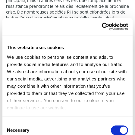
principale, mais d'autres services tels que l'outplacement et
l'assistance prendront le relais dès l'éclatement de la prochaine
crise. De nombreuses sociétés RH se sont effondrées lors de
la dernière crise précisément parce qu'elles exploitaient
uniquement ce flux entrant. » La révolution numérique
contribue également à la popularité croissante de cette
demande. Les procédés automatisés permettant de
transmettre des CV ou de créer des offres d'emploi sont
toujours plus nombreux.
This website uses cookies
We use cookies to personalise content and ads, to
C'est justement en devenant le coach carrière de nos
candidats et le consultant de nos clients que nous pourrons
provide social media features and to analyse our traffic.
apporter une véritable valeur ajoutée à l'ère du numérique.
We also share information about your use of our site with
Ingeborg considère également que le secteur RH ne
our social media, advertising and analytics partners who
disparaîtra pas. Une entreprise ne peut pas fonctionner sans
may combine it with other information that you’ve
une politique RH solide. Après tout, c'est elle qui va huiler la
machine d'entreprise et lui permettre de respecter son budget.
provided to them or that they’ve collected from your use
Juste pourquoi il est important de ne pas seulement recruter
of their services. You consent to our cookies if you
des gens, mais aussi de les garder et guider dans leur carrière
continue to use our website.
avec les services que Select HR peut offrir.
Consent
Necessary
Selection