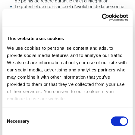
de points de repère durant le trajet d’intégration
Le potentiel de croissance et d’évolution de la personne
est plus clair, ce qui permet d’envisager votre stratégie à
long terme.
Nos experts vous donnent un avis objectif et les résultats vous
permettent non seulement de poursuivre votre procédure de
This website uses cookies
recrutement en toute connaissance de cause, mais également
en étant capable de prévoir au mieux l’intégration de votre
We use cookies to personalise content and ads, to
collaborateur au sein de sa nouvelle équipe et dans
provide social media features and to analyse our traffic.
l’entreprise.
We also share information about your use of our site with
Nous pensons que trouver les bons talents ne se limite pas à
our social media, advertising and analytics partners who
évaluer les compétences opérationnelles et c’est pour cette
may combine it with other information that you’ve
raison que nous avons développé des assessments centers
provided to them or that they’ve collected from your use
qui offrent une vision holistique du candidat : ses talents, ses
motivations et sa personnalité.
of their services. You consent to our cookies if you
continue to use our website.
Consent
Necessary
Selection