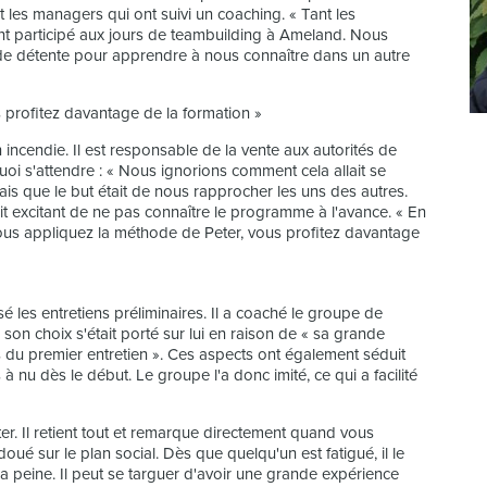
 les managers qui ont suivi un coaching. « Tant les
ont participé aux jours de teambuilding à Ameland. Nous
 de détente pour apprendre à nous connaître dans un autre
 profitez davantage de la formation »
n incendie. Il est responsable de la vente aux autorités de
 quoi s'attendre : « Nous ignorions comment cela allait se
tais que le but était de nous rapprocher les uns des autres.
vait excitant de ne pas connaître le programme à l'avance. « En
vous appliquez la méthode de Peter, vous profitez davantage
é les entretiens préliminaires. Il a coaché le groupe de
 son choix s'était porté sur lui en raison de « sa grande
rs du premier entretien ». Ces aspects ont également séduit
à nu dès le début. Le groupe l'a donc imité, ce qui a facilité
onter. Il retient tout et remarque directement quand vous
oué sur le plan social. Dès que quelqu'un est fatigué, il le
sa peine. Il peut se targuer d'avoir une grande expérience