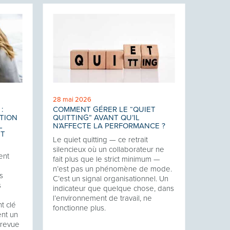
28 mai 2026
:
COMMENT GÉRER LE “QUIET
TION
QUITTING” AVANT QU’IL
L
N’AFFECTE LA PERFORMANCE ?
NT
Le quiet quitting — ce retrait
silencieux où un collaborateur ne
ent
fait plus que le strict minimum —
n’est pas un phénomène de mode.
s
C’est un signal organisationnel. Un
s
indicateur que quelque chose, dans
l’environnement de travail, ne
t clé
fonctionne plus.
ent un
a revue