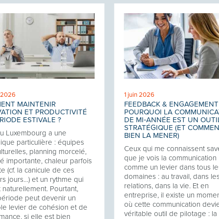
t 2026
1 juin 2026
ENT MAINTENIR
FEEDBACK & ENGAGEMENT 
ATION ET PRODUCTIVITÉ
POURQUOI LA COMMUNICA
RIODE ESTIVALE ?
DE MI‑ANNÉE EST UN OUTI
STRATÉGIQUE (ET COMME
au Luxembourg a une
BIEN LA MENER)
que particulière : équipes
Ceux qui me connaissent sav
ulturelles, planning morcelé,
que je vois la communication
té importante, chaleur parfois
comme un levier dans tous le
e (cf. la canicule de ces
domaines : au travail, dans le
rs jours…) et un rythme qui
relations, dans la vie. Et en
t naturellement. Pourtant,
entreprise, il existe un momen
période peut devenir un
où cette communication devi
ble levier de cohésion et de
véritable outil de pilotage : l
mance, si elle est bien