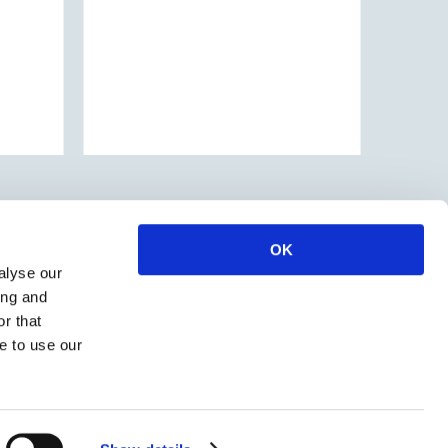
OK
alyse our
ing and
r that
e to use our