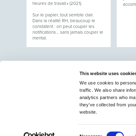
heures de travail » (2021).
accom
Sur le papier, tout semble clair.
Dans la réalité RH, beaucoup le
constatent : on peut couper les
notifications… sans jamais couper le
mental.
This website uses cookie
We use cookies to personal
traffic. We also share info
Select rapproche les talents et l’employeur. Outre le
talents, nous vous proposons un package complet d
analytics partners who may
they’ve collected from you
website.
Consent