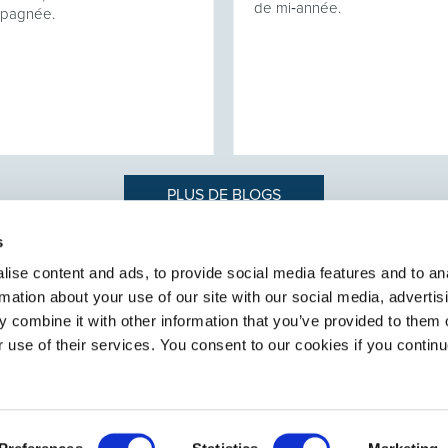
de mi‑année.
pagnée.
PLUS DE BLOGS
s
ise content and ads, to provide social media features and to an
rmation about your use of our site with our social media, advertis
 recrutement de
SELECT HR
e services RH
 combine it with other information that you’ve provided to them o
À propos de Select
r use of their services. You consent to our cookies if you continu
Contact
Secteurs
Services