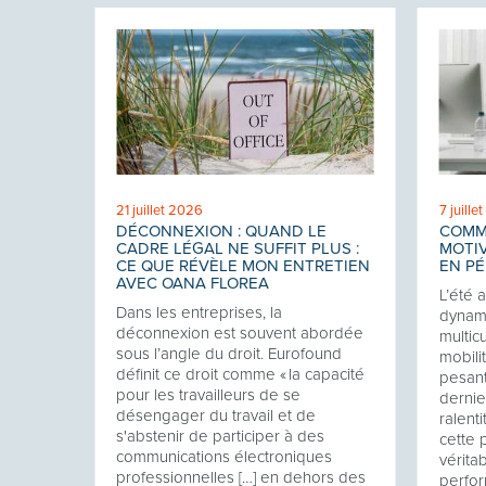
21 juillet 2026
7 juille
ROIT
DÉCONNEXION : QUAND LE
COMM
E
CADRE LÉGAL NE SUFFIT PLUS :
MOTIV
TRE
CE QUE RÉVÈLE MON ENTRETIEN
EN PÉ
AVEC OANA FLOREA
L’été 
ises,
Dans les entreprises, la
dynami
 un
déconnexion est souvent abordée
multic
sous l’angle du droit. Eurofound
mobili
t bien
définit ce droit comme « la capacité
pesant
pour les travailleurs de se
dernie
- par
désengager du travail et de
ralenti
s'abstenir de participer à des
cette 
communications électroniques
vérita
professionnelles […] en dehors des
perfor