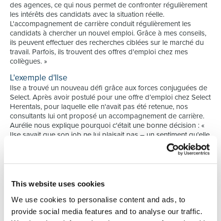
des agences, ce qui nous permet de confronter régulièrement
les intérêts des candidats avec la situation réelle.
L'accompagnement de carrière conduit régulièrement les
candidats à chercher un nouvel emploi. Grâce à mes conseils,
ils peuvent effectuer des recherches ciblées sur le marché du
travail. Parfois, ils trouvent des offres d'emploi chez mes
collègues. »
L'exemple d'Ilse
Ilse a trouvé un nouveau défi grâce aux forces conjuguées de
Select. Après avoir postulé pour une offre d’emploi chez Select
Herentals, pour laquelle elle n'avait pas été retenue, nos
consultants lui ont proposé un accompagnement de carrière.
Aurélie nous explique pourquoi c'était une bonne décision : «
Ilse savait que son job ne lui plaisait pas – un sentiment qu'elle
avait déjà depuis longtemps – mais elle n'arrivait pas à
expliquer clairement ce qu'elle souhaitait et ne connaissait pas
vraiment les possibilités sur le marché du travail. Il lui était dès
lors impossible d'effectuer des recherches ciblées. Il fallait par
ailleurs booster sa confiance en elle. Elle doutait de sa valeur
This website uses cookies
sur le marché du travail. Je suis pourtant pleinement
We use cookies to personalise content and ads, to
convaincue que chacun a une valeur spécifique et peut trouver
une correspondance parfaite. »
provide social media features and to analyse our traffic.