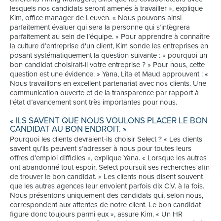
lesquels nos candidats seront amenés à travailler », explique
Kim, office manager de Leuven. « Nous pouvons ainsi
parfaitement évaluer qui sera la personne qui s’intègrera
parfaitement au sein de l’équipe. » Pour apprendre à connaître
la culture d’entreprise d'un client, Kim sonde les entreprises en
posant systématiquement la question suivante : « pourquoi un
bon candidat choisirait-il votre entreprise ? » Pour nous, cette
question est une évidence. » Yana, Lita et Maud approuvent : «
Nous travaillons en excellent partenariat avec nos clients. Une
communication ouverte et de la transparence par rapport à
l'état d’avancement sont très importantes pour nous.
« ILS SAVENT QUE NOUS VOULONS PLACER LE BON
CANDIDAT AU BON ENDROIT. »
Pourquoi les clients devraient-ils choisir Select ? « Les clients
savent qu’ils peuvent s’adresser à nous pour toutes leurs
offres d’emploi difficiles », explique Yana. « Lorsque les autres
ont abandonné tout espoir, Select poursuit ses recherches afin
de trouver le bon candidat. » Les clients nous disent souvent
que les autres agences leur envoient parfois dix C.V. à la fois.
Nous présentons uniquement des candidats qui, selon nous,
correspondent aux attentes de notre client. Le bon candidat
figure donc toujours parmi eux », assure Kim. « Un HR