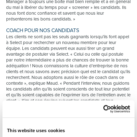
Manager a toujours une boîte mail bien remplie et a en général
du mal à libérer du temps pour « screener » les candidats. Ils
nous font donc confiance et savent que nous leur
présenterons les bons candidats. »
COACH POUR NOS CANDIDATS
Les clients ne sont pas les seuls gagnants lorsqu’ils font appel
à Select pour rechercher un nouveau membre pour leur
équipe. Les candidats peuvent eux aussi tirer un grand
avantage de postuler via Select. « Celui ou celle qui postule
par notre intermédiaire a plus de chances de trouver la bonne
adéquation ! Nous connaissons la culture d’entreprise de nos
clients et nous savons avec précision quel est le candidat qu’ils
recherchent. Nous adoptons aussi le rôle de coach dans ce
contexte », explique Maud. « Pendant l'interview, nous guidons
les candidats afin qu’ils soient conscients de tout leur potentiel
et qu’ils soient capables de l’exprimer lors de l’entretien avec le
client. » Kim et son équipe suivent les candidats et leur
fournissent volontiers un feed-back détaillé sur leur
candidature, qu’il soit positif ou négatif. « Les candidats
apprécient vraiment beaucoup ce feed-back honnête. « Enfin
quelqu'un qui m’explique exactement la situation telle qu’elle
est, je vais pouvoir en tirer des enseignements », répondent-ils
This website uses cookies
alors. » Si un candidat n’est pas retenu, Maud et ses collègues