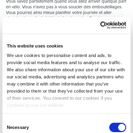
Vous savez parfaitement quand vous allez arriver quelque part
en vélo. Vous n'avez pas à vous soucier des embouteillages.
Vous pourrez ainsi mieux planifier votre journée et aller
chercher les enfants à l'école à votre guise. De plus, vous vous
débarrassez aussi du stress, car l'exercice vous aide à le
réduire.
Des excuses faibles réfutées
« Mais que faire si j'arrive en sueur ? Ou si mon employeur
This website uses cookies
m'attend en costume ? » Il y aura peut-être un vestiaire ou une
We use cookies to personalise content and ads, to
douche dans l’immeuble!
provide social media features and to analyse our traffic.
« J'habite vraiment trop loin pour venir à vélo ? » Cherchez une
We also share information about your use of our site with
solution intermédiaire : le train et le vélo, par exemple. Saviez-
our social media, advertising and analytics partners who
vous que votre employeur intervient alors à la fois pour
may combine it with other information that you’ve
l'abonnement de train et pour l'allocation de vélo ?
provided to them or that they’ve collected from your use
À la recherche d’un nouveau job près de chez vous, pour
of their services. You consent to our cookies if you
pouvoir vous rendre au boulot à vélo ?
Regardez nos offres
continue to use our website.
d’emploi ici
.
Consent
Necessary
Selection