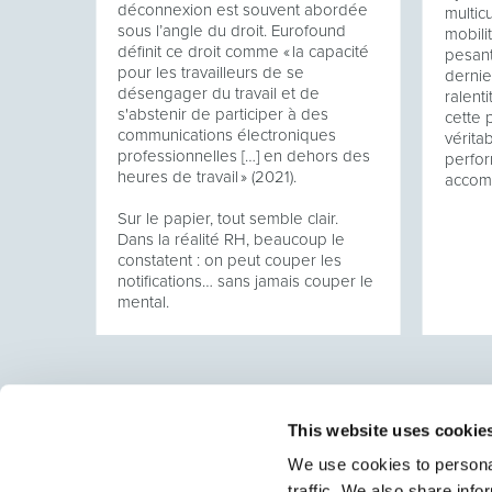
 un
déconnexion est souvent abordée
multic
sous l’angle du droit. Eurofound
mobili
t bien
définit ce droit comme « la capacité
pesant
pour les travailleurs de se
dernie
- par
désengager du travail et de
ralenti
s'abstenir de participer à des
cette 
communications électroniques
vérita
professionnelles […] en dehors des
perfor
heures de travail » (2021).
accom
Sur le papier, tout semble clair.
Dans la réalité RH, beaucoup le
constatent : on peut couper les
notifications… sans jamais couper le
mental.
This website uses cookie
We use cookies to personal
traffic. We also share info