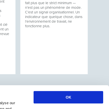
ent
fait plus que le strict minimum —
n’est pas un phénomène de mode.
s
C’est un signal organisationnel. Un
s
indicateur que quelque chose, dans
l’environnement de travail, ne
t clé
fonctionne plus.
ent un
a revue
OK
alyse our
ing and