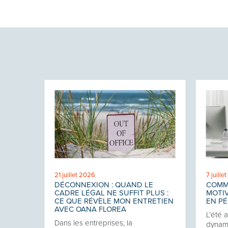
21 juillet 2026
7 juille
ROIT
DÉCONNEXION : QUAND LE
COMM
E
CADRE LÉGAL NE SUFFIT PLUS :
MOTIV
TRE
CE QUE RÉVÈLE MON ENTRETIEN
EN PÉ
AVEC OANA FLOREA
L’été 
ises,
Dans les entreprises, la
dynami