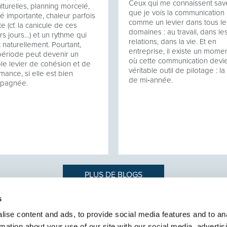
Ceux qui me connaissent sav
ulturelles, planning morcelé,
que je vois la communication
té importante, chaleur parfois
comme un levier dans tous le
e (cf. la canicule de ces
domaines : au travail, dans le
rs jours…) et un rythme qui
relations, dans la vie. Et en
t naturellement. Pourtant,
entreprise, il existe un momen
période peut devenir un
où cette communication devi
ble levier de cohésion et de
véritable outil de pilotage : l
mance, si elle est bien
de mi‑année.
pagnée.
PLUS DE BLOGS
s
ise content and ads, to provide social media features and to an
rmation about your use of our site with our social media, advertis