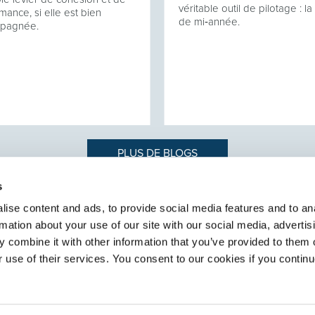
véritable outil de pilotage : l
mance, si elle est bien
de mi‑année.
pagnée.
PLUS DE BLOGS
s
ise content and ads, to provide social media features and to an
rmation about your use of our site with our social media, advertis
 recrutement de
SELECT HR
e services RH
 combine it with other information that you’ve provided to them o
À propos de Select
r use of their services. You consent to our cookies if you continu
Contact
Secteurs
Services