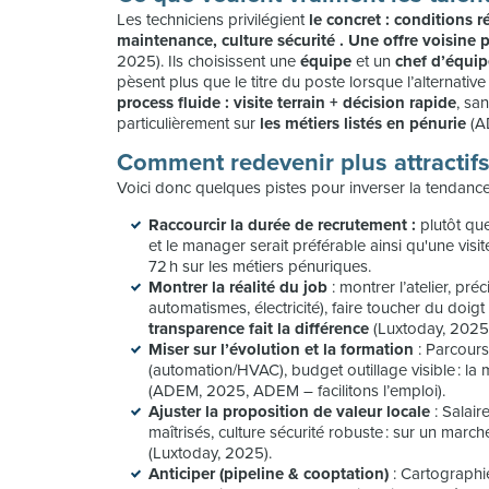
Les techniciens privilégient
le concret : conditions 
maintenance, culture sécurité . Une offre voisine 
2025). Ils choisissent une
équipe
et un
chef d’équip
pèsent plus que le titre du poste lorsque l’alternative
process fluide : visite terrain + décision rapide
, sa
particulièrement sur
les métiers listés en pénurie
(AD
Comment redevenir plus attractifs
Voici donc quelques pistes pour inverser la tendance
Raccourcir la durée de recrutement :
plutôt que
et le manager serait préférable ainsi qu'une vis
72 h sur les métiers pénuriques.
Montrer la réalité du job
: montrer l’atelier, préc
automatismes, électricité), faire toucher du doig
transparence fait la différence
(Luxtoday, 2025
Miser sur l’évolution et la formation
: Parcours
(automation/HVAC), budget outillage visible : la
(ADEM, 2025, ADEM – facilitons l’emploi).
Ajuster la proposition de valeur locale
: Salair
maîtrisés, culture sécurité robuste : sur un march
(Luxtoday, 2025).
Anticiper (pipeline & cooptation)
: Cartographi