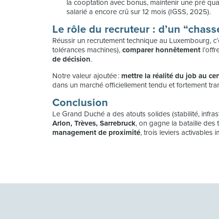
la cooptation avec bonus, maintenir une pré qual
salarié a encore crû sur 12 mois (IGSS, 2025).
Le rôle du recruteur : d’un “cha
Réussir un recrutement technique au Luxembourg, c
tolérances machines),
comparer honnêtement
l’off
de décision
.
Notre valeur ajoutée :
mettre la réalité du job au ce
dans un marché officiellement tendu et fortement tran
Conclusion
Le Grand Duché a des atouts solides (stabilité, infra
Arlon, Trèves, Sarrebruck
, on gagne la bataille des
management de proximité
, trois leviers activabl