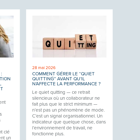
28 mai 2026
:
COMMENT GÉRER LE “QUIET
TION
QUITTING” AVANT QU’IL
L
N’AFFECTE LA PERFORMANCE ?
NT
Le quiet quitting — ce retrait
silencieux où un collaborateur ne
ent
fait plus que le strict minimum —
n’est pas un phénomène de mode.
s
C’est un signal organisationnel. Un
s
indicateur que quelque chose, dans
l’environnement de travail, ne
t clé
fonctionne plus.
ent un