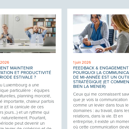
t 2026
1 juin 2026
ENT MAINTENIR
FEEDBACK & ENGAGEMENT 
ATION ET PRODUCTIVITÉ
POURQUOI LA COMMUNICA
RIODE ESTIVALE ?
DE MI‑ANNÉE EST UN OUTI
STRATÉGIQUE (ET COMME
au Luxembourg a une
BIEN LA MENER)
que particulière : équipes
Ceux qui me connaissent sav
ulturelles, planning morcelé,
que je vois la communication
té importante, chaleur parfois
comme un levier dans tous le
e (cf. la canicule de ces
domaines : au travail, dans le
rs jours…) et un rythme qui
relations, dans la vie. Et en
t naturellement. Pourtant,
entreprise, il existe un momen
période peut devenir un
où cette communication devi
ble levier de cohésion et de