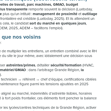
réelles de travail, parc machines, GMAO, budget
plus transparente
remporte souvent la décision (Luxtoday,
e
plus qu’un intitulé :
management de proximité
et
outillage
 frontalière est crédible (Luxtoday, 2025). Et ils attendent un
ns cela, le candidat
sort du marché en quelques jours
,
EM, 2025, ADEM – facilitons l’emploi).
 que nos voisins
:
 de multiplier les entretiens, un entretien combiné avec le RH
ite du site le jour même, avec idéalement une décision sous
iser
astreintes/primes
, détailler
sécurité/formation
(HVAC,
t
matériel/GMAO
: dans l’arbitrage Grande Région,
la
).
 technicien → référent → chef d’équipe, certifications ciblées
 maintenance figure parmi les tensions ajoutées en 2025
e aligné au marché, indemnités d’astreinte lisibles, horaires
é à fort poids frontalier, ces éléments font pencher la balance
er les lycées/centres techniques de la Grande Région, activer