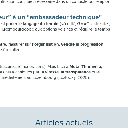
ification continue : nécessaire dans un contexte où l’emploi
sseur” à un “ambassadeur technique”
’est
parler le langage du terrain
(sécurité, GMAO, astreintes,
re luxembourgeoise aux options voisines et
réduire le temps
ntre, rassurer sur l’organisation, vendre la progression
sfrontalier.
structures, rémunérations). Mais face à
Metz–Thionville,
 talents techniques par
la vitesse, la transparence
et
le
es immédiatement au Luxembourg (Luxtoday, 2025).
Articles actuels