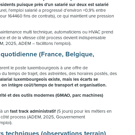
idents puisque près d'un salarié sur deux est salarié
rel, l'emploi salarié a progressé d'environ +0,9% entre
ur 164460 fins de contrats), ce qui maintient une pression
 maintenance multi technique, automaticiens ou HVAC prend
nce et de la vitesse côté process devient indispensable
 2025, ADEM – facilitons l’emploi).
quotidienne (France, Belgique,
parent le poste luxembourgeois à une offre de
n du temps de trajet, des astreintes, des horaires postés, des
alarial luxembourgeois existe, mais les écarts se
 on intègre coût/temps de transport et organisation.
rité et des outils modernes (GMAO, parc machines)
jà un
fast track administratif
(5 jours) pour les métiers en
côté process (ADEM, 2025, Gouvernement
mploi).
ts techniques (observations terrain)