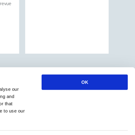
a revue
OK
alyse our
ing and
r that
e to use our