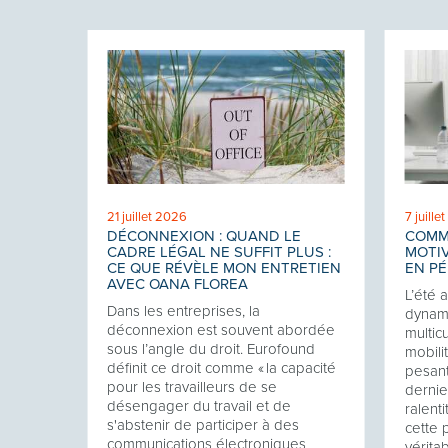
21 juillet 2026
7 juille
ROIT
DÉCONNEXION : QUAND LE
COMM
E
CADRE LÉGAL NE SUFFIT PLUS :
MOTIV
TRE
CE QUE RÉVÈLE MON ENTRETIEN
EN PÉ
AVEC OANA FLOREA
L’été 
ises,
Dans les entreprises, la
dynami
 un
déconnexion est souvent abordée
multic
sous l’angle du droit. Eurofound
mobili
t bien
définit ce droit comme « la capacité
pesant
pour les travailleurs de se
dernie
- par
désengager du travail et de
ralenti
s'abstenir de participer à des
cette 
communications électroniques
vérita