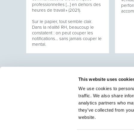
professionnelles […] en dehors des
perfor
heures de travail » (2021).
accom
Sur le papier, tout semble clair.
Dans la réalité RH, beaucoup le
constatent : on peut couper les
notifications… sans jamais couper le
mental.
This website uses cookie
We use cookies to personal
traffic. We also share info
Select rapproche les talents et l’employeur. Outre le
talents, nous vous proposons un package complet d
analytics partners who may
they’ve collected from you
website.