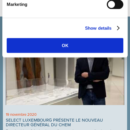
VISITEZ NOTRE SITE JOBS
Marketing
Actualité et événements
Show details
OK
19 novembre 2020
SELECT LUXEMBOURG PRÉSENTE LE NOUVEAU
DIRECTEUR GÉNÉRAL DU CHEM