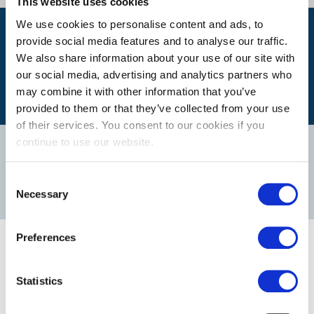
This website uses cookies
We use cookies to personalise content and ads, to
Quel est mon itinéraire ?
provide social media features and to analyse our traffic.
We also share information about your use of our site with
our social media, advertising and analytics partners who
may combine it with other information that you’ve
provided to them or that they’ve collected from your use
of their services. You consent to our cookies if you
continue to use our website.
Notre équipe
Consent
DÉCOUVREZ NOS AUTRES FILIALES
Necessary
Selection
Nos postes vacants
Preferences
Statistics
Il n'ya pas de postes vacants pour ce département.