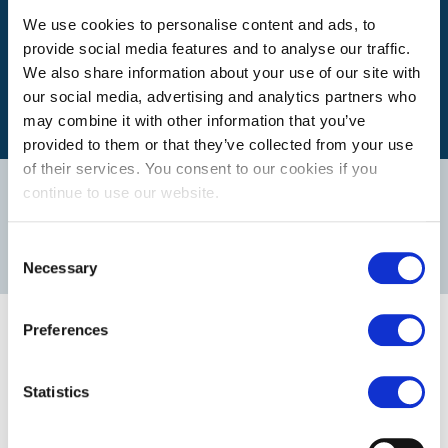
Quel est mon itinéraire ?
We use cookies to personalise content and ads, to
provide social media features and to analyse our traffic.
We also share information about your use of our site with
our social media, advertising and analytics partners who
may combine it with other information that you’ve
provided to them or that they’ve collected from your use
of their services. You consent to our cookies if you
Notre équipe
continue to use our website.
Consent
DÉCOUVREZ NOS AUTRES FILIALES
Necessary
Selection
Nos postes vacants
Preferences
Il n'ya pas de postes vacants pour ce département.
Statistics
VISITEZ NOTRE SITE JOBS