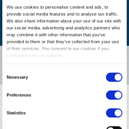
Quel est mon itinéraire ?
We use cookies to personalise content and ads, to
provide social media features and to analyse our traffic.
We also share information about your use of our site with
our social media, advertising and analytics partners who
may combine it with other information that you’ve
provided to them or that they’ve collected from your use
of their services. You consent to our cookies if you
Notre équipe
continue to use our website.
Consent
DÉCOUVREZ NOS AUTRES FILIALES
Necessary
Selection
Nos postes vacants
Preferences
Il n'ya pas de postes vacants pour ce département.
Statistics
VISITEZ NOTRE SITE JOBS