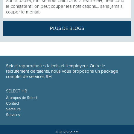
Sur le papier, tout semble clair. Dans la réalité RH, beaucoup
le constatent : on peut couper les notifications… sans jamais
couper le mental.
PLUS DE BLOGS
Select rapproche les talents et l’employeur. Outre le
recrutement de talents, nous vous proposons un package
complet de services RH
SELECT HR
À propos de Select
Contact
Secteurs
Services
© 2026 Select