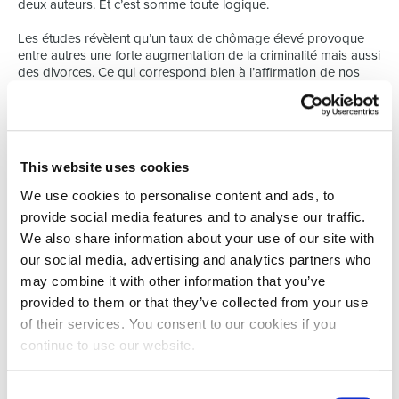
deux auteurs. Et c’est somme toute logique.
Les études révèlent qu’un taux de chômage élevé provoque
entre autres une forte augmentation de la criminalité mais aussi
des divorces. Ce qui correspond bien à l’affirmation de nos
deux auteurs. Et c’est somme toute logique.
Pas nécessairement. Un brillant avenir nous attend tous. Mais
pour qu’il nous tende vraiment les bras, il faut également une
révolution dans les esprits. Et pas seulement au niveau des
pouvoirs publics. Elle vise aussi les employeurs – et plus
This website uses cookies
précisément les décideurs RH, les syndicats et les travailleurs
en tant que tels.
We use cookies to personalise content and ads, to
Chaque groupe a devant lui : des opportunités à saisir, des
provide social media features and to analyse our traffic.
pièges à éviter et des responsabilités à assumer.
We also share information about your use of our site with
Comment vous préparer à relever les défis du futur ? Où se
our social media, advertising and analytics partners who
situent les possibilités pour l’employeur ou l’entreprise que
may combine it with other information that you’ve
vous êtes ? Quelles sont les responsabilités des pouvoirs
provided to them or that they’ve collected from your use
publics et des syndicats ? Lisez-le dans nos prochains blogs.
of their services. You consent to our cookies if you
Soyez futureproof sur le plan professionel
continue to use our website.
Jobs à l'avenir vs. Jobs en danger
Consent