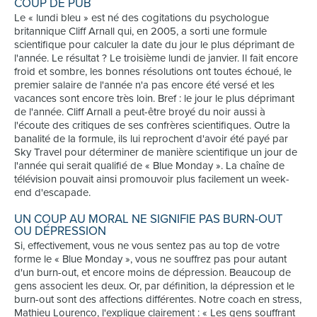
COUP DE PUB
Le « lundi bleu » est né des cogitations du psychologue
britannique Cliff Arnall qui, en 2005, a sorti une formule
scientifique pour calculer la date du jour le plus déprimant de
l'année. Le résultat ? Le troisième lundi de janvier. Il fait encore
froid et sombre, les bonnes résolutions ont toutes échoué, le
premier salaire de l'année n'a pas encore été versé et les
vacances sont encore très loin. Bref : le jour le plus déprimant
de l'année. Cliff Arnall a peut-être broyé du noir aussi à
l'écoute des critiques de ses confrères scientifiques. Outre la
banalité de la formule, ils lui reprochent d'avoir été payé par
Sky Travel pour déterminer de manière scientifique un jour de
l'année qui serait qualifié de « Blue Monday ». La chaîne de
télévision pouvait ainsi promouvoir plus facilement un week-
end d'escapade.
UN COUP AU MORAL NE SIGNIFIE PAS BURN-OUT
OU DÉPRESSION
Si, effectivement, vous ne vous sentez pas au top de votre
forme le « Blue Monday », vous ne souffrez pas pour autant
d'un burn-out, et encore moins de dépression. Beaucoup de
gens associent les deux. Or, par définition, la dépression et le
burn-out sont des affections différentes. Notre coach en stress,
Mathieu Lourenco, l'explique clairement : « Les gens souffrant