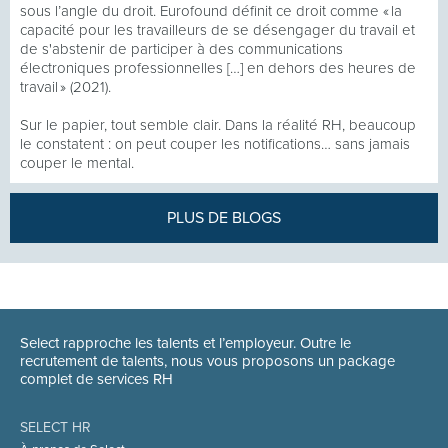
sous l’angle du droit. Eurofound définit ce droit comme « la
capacité pour les travailleurs de se désengager du travail et
de s'abstenir de participer à des communications
électroniques professionnelles […] en dehors des heures de
travail » (2021).
Sur le papier, tout semble clair. Dans la réalité RH, beaucoup
le constatent : on peut couper les notifications… sans jamais
couper le mental.
PLUS DE BLOGS
Select rapproche les talents et l’employeur. Outre le
recrutement de talents, nous vous proposons un package
complet de services RH
SELECT HR