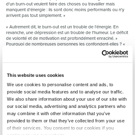
d'un burn-out veulent faire des choses ou travailler mais
manquent d'énergie : ils sont donc moins performants ou n'y
arrivent pas tout simplement. »
« Autrement dit, le burn-out est un trouble de l'énergie. En
revanche, une dépression est un trouble de l'humeur. Le déficit
de volonté et de motivation est profondément enraciné. »
Pourquoi de nombreuses personnes les confondent-elles ? «
Ils observent des symptômes similaires mais en concluent trop
rapidement qu'il s'agit de troubles psychiques ou de la
personnalité. En outre, le burn-out est une problématique
plutôt récente. Les deux affections doivent être traitées
différemment. Un burn-out peut déboucher sur une dépression
This website uses cookies
mais pas nécessairement s'il est traité par la bonne personne
dans un cadre approprié. »
We use cookies to personalise content and ads, to
provide social media features and to analyse our traffic.
SOYEZ ACTIF ET MANGEZ CE QUE L'HIVER PROPOSE
We also share information about your use of our site with
Si le « Blue Monday » est une invention marketing, certaines
our social media, advertising and analytics partners who
personnes constatent cependant une baisse de leur niveau
d'énergie au cours de cette période sombre. Et même s'il n'est
may combine it with other information that you’ve
pas question de burn-out ou de dépression, ce manque de
provided to them or that they’ve collected from your use
luminosité peut peser sur le moral. Le remède est très facile,
of their services. You consent to our cookies if you
estime Mathieu : « Vous sentez que vous traversez un moment