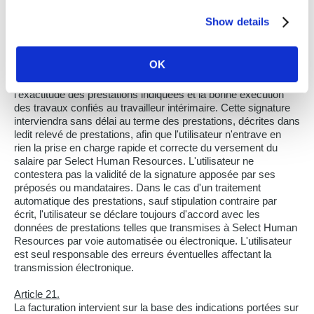
Human Resources et Select Human Resources facturera à
l'utilisateur les prestations réellement effectuées par le
Show details
travailleur intérimaire, avec pour minimum les prestations
demandées par l'utilisateur..
OK
Article 20.
En signant le relevé de prestations, l'utilisateur confirme
l'exactitude des prestations indiquées et la bonne exécution
des travaux confiés au travailleur intérimaire. Cette signature
interviendra sans délai au terme des prestations, décrites dans
ledit relevé de prestations, afin que l'utilisateur n'entrave en
rien la prise en charge rapide et correcte du versement du
salaire par Select Human Resources. L'utilisateur ne
contestera pas la validité de la signature apposée par ses
préposés ou mandataires. Dans le cas d'un traitement
automatique des prestations, sauf stipulation contraire par
écrit, l'utilisateur se déclare toujours d'accord avec les
données de prestations telles que transmises à Select Human
Resources par voie automatisée ou électronique. L'utilisateur
est seul responsable des erreurs éventuelles affectant la
transmission électronique.
Article 21.
La facturation intervient sur la base des indications portées sur