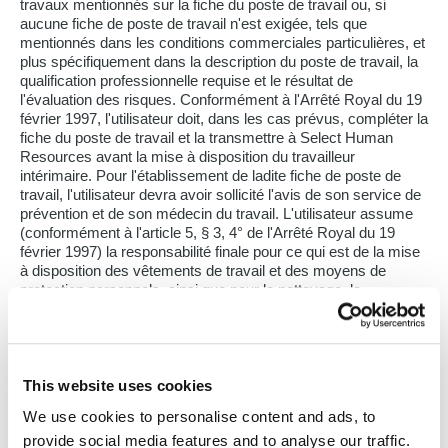
travaux mentionnés sur la fiche du poste de travail ou, si
aucune fiche de poste de travail n'est exigée, tels que
mentionnés dans les conditions commerciales particulières, et
plus spécifiquement dans la description du poste de travail, la
qualification professionnelle requise et le résultat de
l'évaluation des risques. Conformément à l'Arrêté Royal du 19
février 1997, l'utilisateur doit, dans les cas prévus, compléter la
fiche du poste de travail et la transmettre à Select Human
Resources avant la mise à disposition du travailleur
intérimaire. Pour l'établissement de ladite fiche de poste de
travail, l'utilisateur devra avoir sollicité l'avis de son service de
prévention et de son médecin du travail. L'utilisateur assume
(conformément à l'article 5, § 3, 4° de l'Arrêté Royal du 19
février 1997) la responsabilité finale pour ce qui est de la mise
à disposition des vêtements de travail et des moyens de
protection personnels, ainsi que pour le nettoyage, la
réparation et le maintien de ceux-ci dans un état d'utilisation
normal, et cela, même lorsqu'un contrat commercial divergent
portant sur leur livraison a été conclu avec Select Human
Resources.
This website uses cookies
Article 17.
We use cookies to personalise content and ads, to
Sauf accord préalable et écrit de Select Human Resources, (i)
provide social media features and to analyse our traffic.
l'utilisateur ne peut confier au travailleur intérimaire aucune