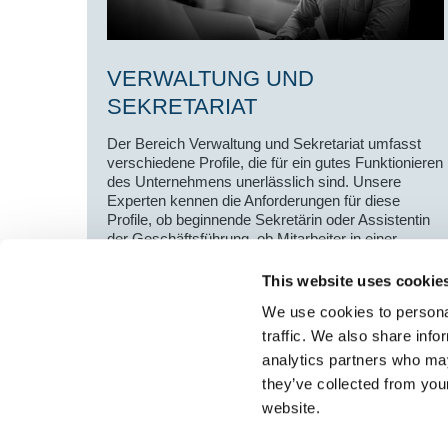
VERWALTUNG UND
SEKRETARIAT
Der Bereich Verwaltung und Sekretariat umfasst
verschiedene Profile, die für ein gutes Funktionieren
des Unternehmens unerlässlich sind. Unsere
Experten kennen die Anforderungen für diese
Profile, ob beginnende Sekretärin oder Assistentin
der Geschäftsführung, ob Mitarbeiter in einer
unterstützenden Funktion oder Office Manager.
This website uses cookie
We use cookies to personal
traffic. We also share info
analytics partners who may
Select führt Talente und Arbeitgeber zusammen. N
they’ve collected from you
Anwerben von Talenten bieten wir ein komplettes P
Services.
website.