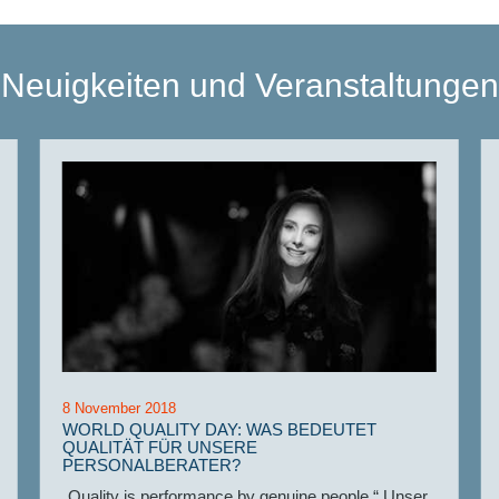
Neuigkeiten und Veranstaltungen
8 November 2018
WORLD QUALITY DAY: WAS BEDEUTET
QUALITÄT FÜR UNSERE
PERSONALBERATER?
„Quality is performance by genuine people.“ Unser