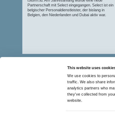
iStorm.lu. Am Jahresanfang wurde eine neue
n zu
Partnerschaft mit Select eingegangen. Select ist ein
belgischer Personaldienstleister, der bislang in
Belgien, den Niederlanden und Dubai aktiv war.
This website uses cookie
We use cookies to personal
traffic. We also share info
analytics partners who may
Select führt Talente und Arbeitgeber zusammen. N
they’ve collected from you
Anwerben von Talenten bieten wir ein komplettes P
Services.
website.