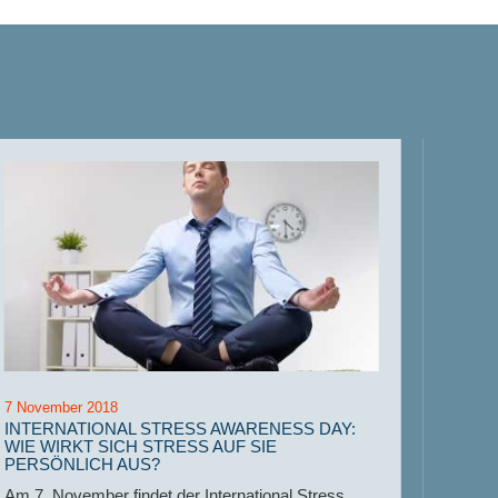
7 November 2018
18 Okto
INTERNATIONAL STRESS AWARENESS DAY:
TAG D
WIE WIRKT SICH STRESS AUF SIE
VERWE
PERSÖNLICH AUS?
PFADF
LEBE
Am 7. November findet der International Stress