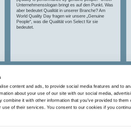
Unternehmensslogan bringt es auf den Punkt. Was
aber bedeutet Qualität in unserer Branche? Am
World Quality Day fragen wir unsere „Genuine
People“, was die Qualität von Select für sie
bedeutet.
MEHR NEUIGKEITEN
s
ise content and ads, to provide social media features and to an
rmation about your use of our site with our social media, advertis
 combine it with other information that you’ve provided to them o
eben dem
ÜBER SELECT
r use of their services. You consent to our cookies if you continu
aket an HR-
Standorte
Über Select