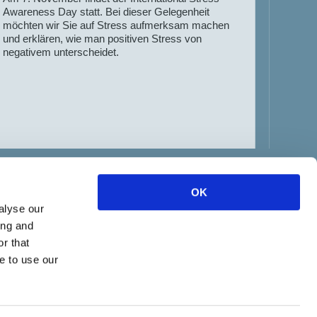
Heute 
Awareness Day statt. Bei dieser Gelegenheit
Mitgli
möchten wir Sie auf Stress aufmerksam machen
Scouts
und erklären, wie man positiven Stress von
diese 
negativem unterscheidet.
nutzen.
Verwalt
Technik
Jugend
entwick
OK
alyse our
ing and
r that
e to use our