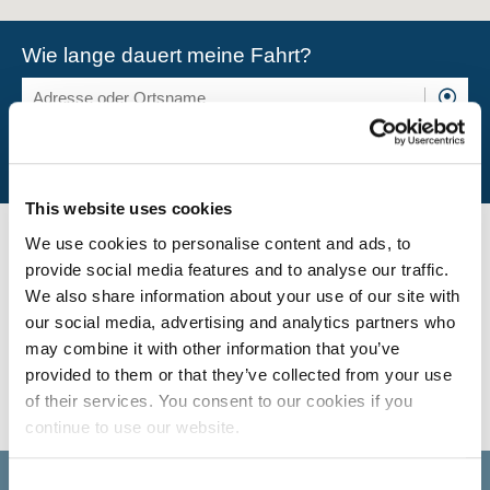
Wie lange dauert meine Fahrt?
This website uses cookies
Usere Stellenangebote
We use cookies to personalise content and ads, to
provide social media features and to analyse our traffic.
We also share information about your use of our site with
Es gibt momentan keine freien Stellen für diese Filiale. Sehen Sie
our social media, advertising and analytics partners who
unsere aktuellen Stellenangebote.
may combine it with other information that you’ve
provided to them or that they’ve collected from your use
of their services. You consent to our cookies if you
ALLE STELLENANGEBOTE ANSEHEN
continue to use our website.
Neuigkeiten und Veranstaltungen
Consent