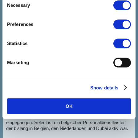
Necessary
Selection
Preferences
Statistics
Marketing
Show details
3 April 2019
AUS XPERTIZE.LU UND ISTORM.LU WIRD SELECT
LUXEMBURG
OK
2018 war ein wichtiges Jahr für Xpertize.lu und iStorm.lu. Am
Jahresanfang wurde eine neue Partnerschaft mit Select
eingegangen. Select ist ein belgischer Personaldienstleister,
der bislang in Belgien, den Niederlanden und Dubai aktiv war.