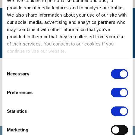
We use cookies to personalise content and ads, to
provide social media features and to analyse our traffic.
We also share information about your use of our site with
Wie lange dauert meine Fahrt?
our social media, advertising and analytics partners who
may combine it with other information that you’ve
provided to them or that they’ve collected from your use
of their services. You consent to our cookies if you
continue to use our website.
Usere Stellenangebote
Consent
Necessary
Selection
Es gibt momentan keine freien Stellen für diese Filiale. Sehen Sie
unsere aktuellen Stellenangebote.
Preferences
Statistics
ALLE STELLENANGEBOTE ANSEHEN
Marketing